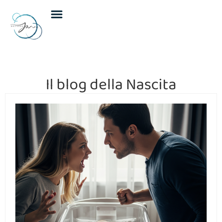
Incontri individuali
Incontri di gruppo
Calendario eventi
Il blog della Nascita