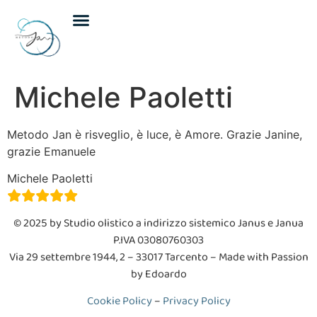
Incontri individuali
Incontri di gruppo
Calendario eventi
Michele Paoletti
Metodo Jan è risveglio, è luce, è Amore. Grazie Janine,
grazie Emanuele
Michele Paoletti
© 2025 by Studio olistico a indirizzo sistemico Janus e Janua
P.IVA 03080760303
V
ia 29 settembre 1944, 2 – 33017 Tarcento
– Made with Passion
by Edoardo
Cookie Policy
–
Privacy Policy